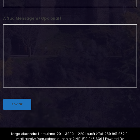
A Sua Mensagem (opcional)
Alternative:
Largo Alexandre Herculano, 20 – 3200 – 220 Lousã ◊ Tel: 239 991 232 E-
mail geral@freguesiadalousan.pt ◊ NIF: 519 048 636 | Powered By