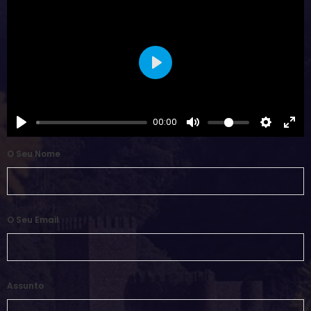
Play
00:00
O Seu Nome
O Seu Email
Assunto