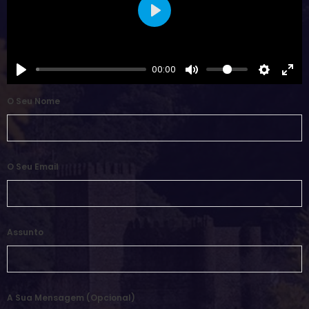
Play
00:00
O Seu Nome
O Seu Email
Assunto
A Sua Mensagem (opcional)