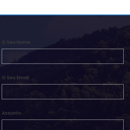
O Seu Nome
O Seu Email
Assunto