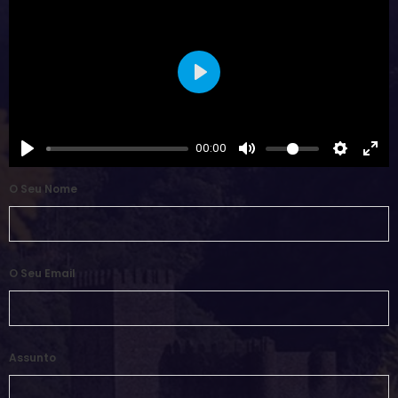
Play
00:00
O Seu Nome
O Seu Email
Assunto