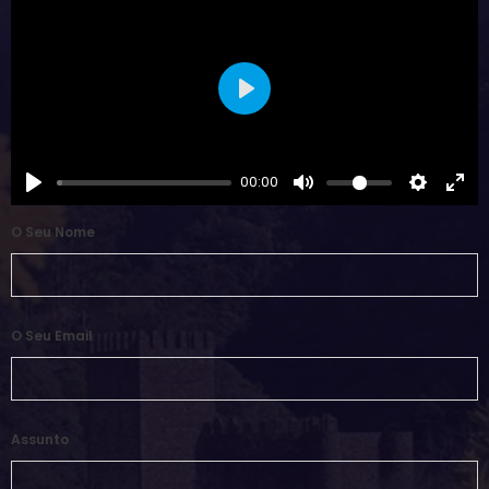
Play
00:00
O Seu Nome
O Seu Email
Assunto