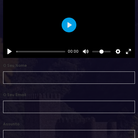
Play
00:00
O Seu Nome
O Seu Email
Assunto