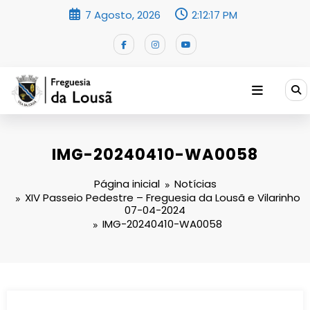
Saltar
7 Agosto, 2026
2:12:17 PM
para
o
conteúdo
IMG-20240410-WA0058
Página inicial
Notícias
XIV Passeio Pedestre – Freguesia da Lousã e Vilarinho
07-04-2024
IMG-20240410-WA0058