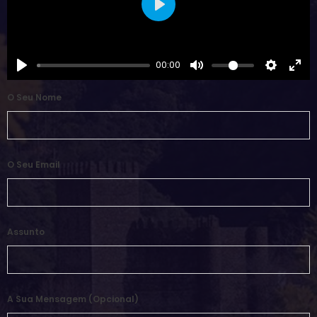
Play
00:00
O Seu Nome
O Seu Email
Assunto
A Sua Mensagem (opcional)