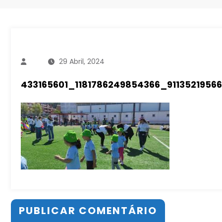
29 Abril, 2024
433165601_1181786249854366_9113521956
PUBLICAR COMENTÁRIO