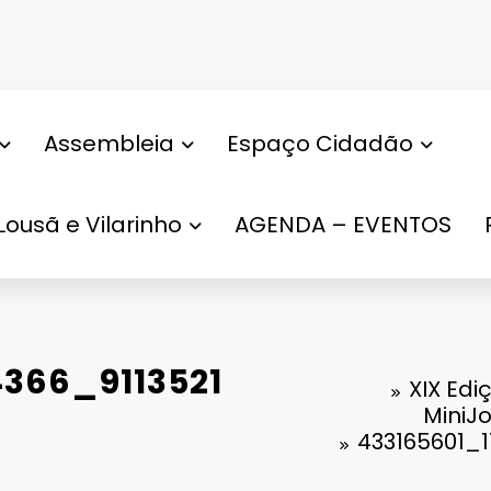
Assembleia
Espaço Cidadão
Lousã e Vilarinho
AGENDA – EVENTOS
4366_9113521
XIX Edi
MiniJo
433165601_