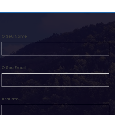
O Seu Nome
O Seu Email
Assunto