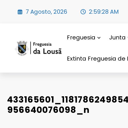
Saltar
para
7 Agosto, 2026
2:59:29 AM
o
conteúdo
Freguesia
Junta
Extinta Freguesia de 
433165601_118178624985
956640076098_n