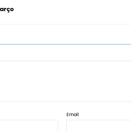
março
Email