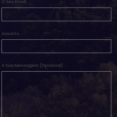
O Seu Email
Assunto
A Sua Mensagem (opcional)