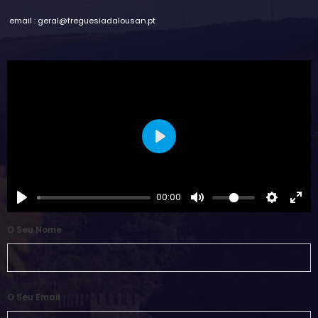
email : geral@freguesiadalousan.pt
Play
00:00
O Seu Nome
O Seu Email