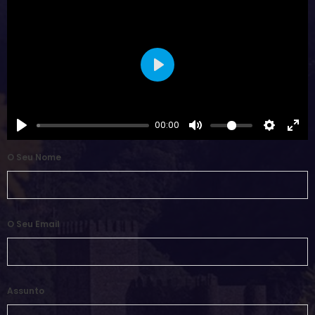
Play
00:00
O Seu Nome
O Seu Email
Assunto