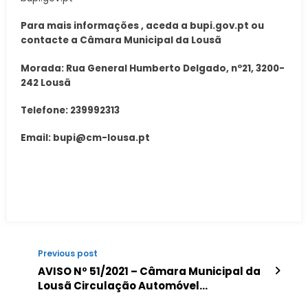
Para mais informações , aceda a bupi.gov.pt ou
contacte a Câmara Municipal da Lousã
Morada: Rua General Humberto Delgado, nº21, 3200-
242 Lousã
Telefone: 239992313
Email: bupi@cm-lousa.pt
Previous post
AVISO Nº 51/2021 – Câmara Municipal da
Lousã Circulação Automóvel
Condicionada na EM555 – Vale Maceira