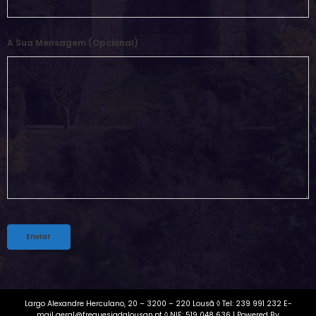
A Sua Mensagem (opcional)
Alternative:
Largo Alexandre Herculano, 20 – 3200 – 220 Lousã ◊ Tel: 239 991 232 E-
mail geral@freguesiadalousan.pt ◊ NIF: 519 048 636 | Powered By