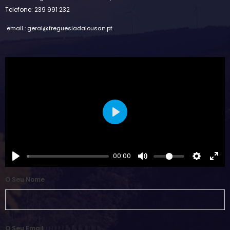
Telefone: 239 991 232
email : geral@freguesiadalousan.pt
Play
00:00
O Seu Nome
O Seu Email