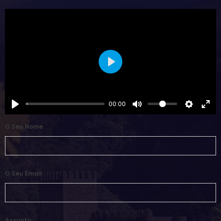
Play
00:00
O Seu Nome
O Seu Email
Assunto