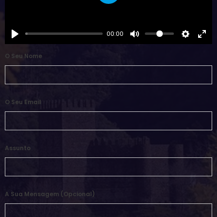
Play
00:00
O Seu Nome
O Seu Email
Assunto
A Sua Mensagem (opcional)