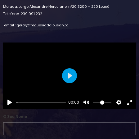
Morada: Largo Alexandre Herculano, nº20 3200 – 220 Lousã
Telefone: 239 991 232
email : geral@freguesiadalousan.pt
Play
00:00
O Seu Nome