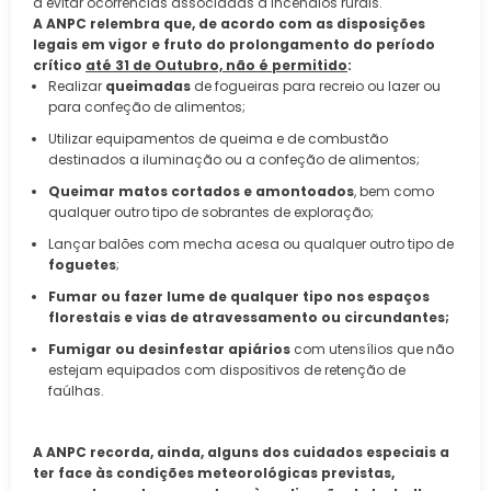
a evitar ocorrências associadas a incêndios rurais.
A ANPC relembra que, de acordo com as disposições
legais em vigor e fruto do prolongamento do período
crítico
até 31 de Outubro, não é permitido
:
Realizar
queimadas
de fogueiras para recreio ou lazer ou
para confeção de alimentos;
Utilizar equipamentos de queima e de combustão
destinados a iluminação ou a confeção de alimentos;
Queimar matos cortados e amontoados
, bem como
qualquer outro tipo de sobrantes de exploração;
Lançar balões com mecha acesa ou qualquer outro tipo de
foguetes
;
Fumar ou fazer lume de qualquer tipo nos espaços
florestais e vias de atravessamento ou circundantes;
Fumigar ou desinfestar apiários
com utensílios que não
estejam equipados com dispositivos de retenção de
faúlhas.
A ANPC recorda, ainda, alguns dos cuidados especiais a
ter face às condições meteorológicas previstas,