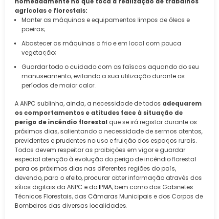
nomeadamente no que toca à realização de trabalhos
agrícolas e florestais:
Manter as máquinas e equipamentos limpos de óleos e
poeiras;
Abastecer as máquinas a frio e em local com pouca
vegetação;
Guardar todo o cuidado com as faíscas aquando do seu
manuseamento, evitando a sua utilização durante os
períodos de maior calor.
A ANPC sublinha, ainda, a necessidade de todos
adequarem
os comportamentos e atitudes face à situação de
perigo de incêndio florestal
que se irá registar durante os
próximos dias, salientando a necessidade de sermos atentos,
previdentes e prudentes no uso e fruição dos espaços rurais.
Todos devem respeitar as proibições em vigor e guardar
especial atenção à evolução do perigo de incêndio florestal
para os próximos dias nas diferentes regiões do país,
devendo, para o efeito, procurar obter informação através dos
sítios digitais da ANPC e do
IPMA​
, bem como dos Gabinetes
Técnicos Florestais, das Câmaras Municipais e dos Corpos de
Bombeiros das diversas localidades.