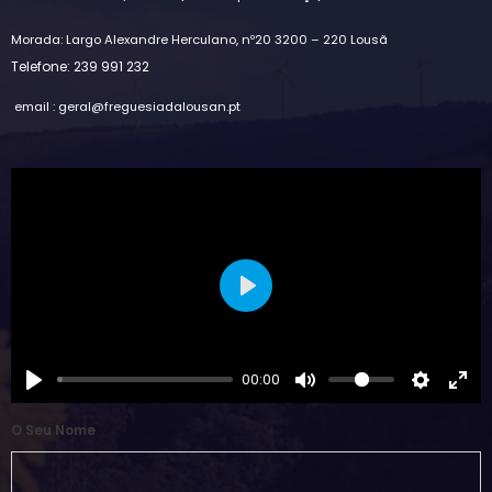
Morada: Largo Alexandre Herculano, nº20 3200 – 220 Lousã
Telefone: 239 991 232
email : geral@freguesiadalousan.pt
Play
00:00
O Seu Nome