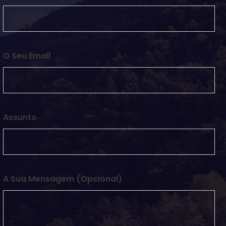
O Seu Email
Assunto
A Sua Mensagem (opcional)