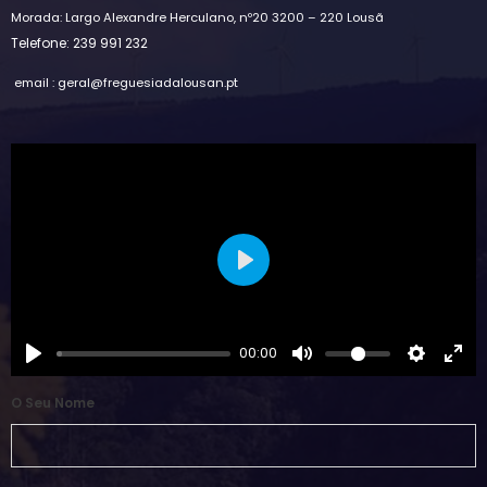
Morada: Largo Alexandre Herculano, nº20 3200 – 220 Lousã
Telefone: 239 991 232
email : geral@freguesiadalousan.pt
Play
00:00
O Seu Nome