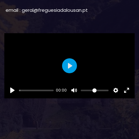
email : geral@freguesiadalousan.pt
Play
00:00