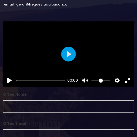
email : geral@freguesiadalousan.pt
Play
00:00
O Seu Nome
O Seu Email