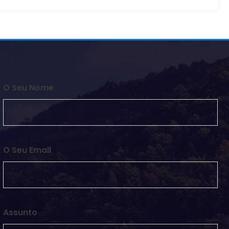
O Seu Nome
O Seu Email
Assunto