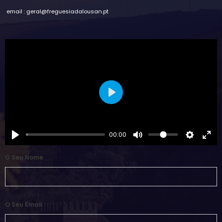
email : geral@freguesiadalousan.pt
Play
00:00
O Seu Nome
O Seu Email