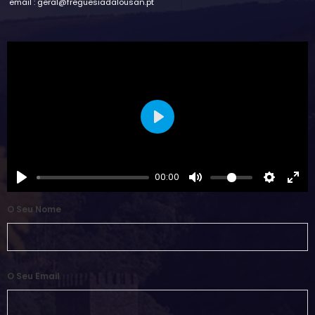
email : geral@freguesiadalousan.pt
Play
00:00
O Seu Nome
O Seu Email