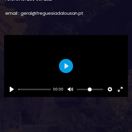
email : geral@freguesiadalousan.pt
Play
00:00