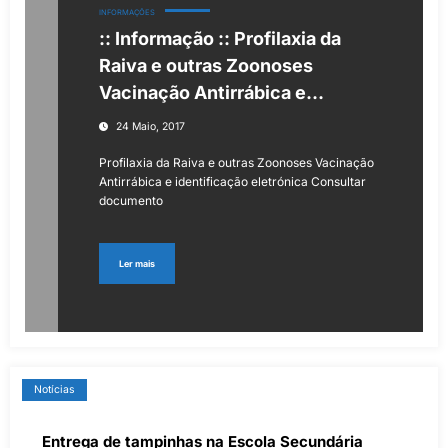
INFORMAÇÕES
:: Informação :: Profilaxia da
Raiva e outras Zoonoses
Vacinação Antirrábica e
identificação eletrónica
24 Maio, 2017
Profilaxia da Raiva e outras Zoonoses Vacinação
Antirrábica e identificação eletrónica Consultar
documento
Ler mais
Notícias
Entrega de tampinhas na Escola Secundária