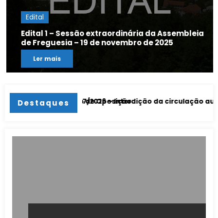
Edital
Edital 1 – Sessão extraordinária da Assembleia
de Freguesia – 19 de novembro de 2025
Ler mais
Direito de Oposição
6-2026
o n.º 37/2026 – Interdição da circulação automóvel em part
Aviso n
Destaques