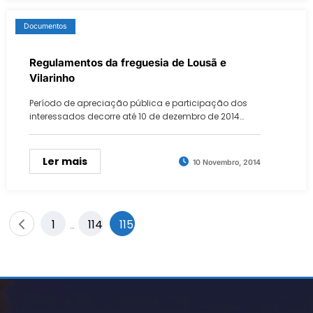
Documentos
Regulamentos da freguesia de Lousã e
Vilarinho
Período de apreciação pública e participação dos
interessados decorre até 10 de dezembro de 2014…
Ler mais
10 Novembro, 2014
Paginação
1
114
115
…
dos
conteúdos