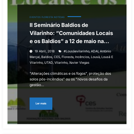
EVENTOS
FLORESTA
NOTÍCIAS
II Seminário Baldios de
Vilarinho: “Comunidades Locais
e os Baldios” a 12 de maio na
Lousã
,
,
19 Abril, 2018
‬ ‪#‎lousãevilarinho
ADAI
António
,
,
,
,
,
,
Marçal
Baldios
CES
Floresta
Incêncios
Lousã
Lousã E
,
,
,
Vilarinho
UTAD
Vilarinho
Xavier Viegas
"Alterações climáticas e os fogos", proteção dos
solos pós-incêndios" ou os "novos desafios da
gestão…
Ler mais