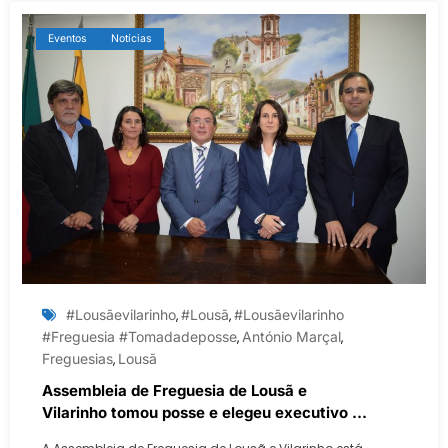
Eventos
Notícias
‬ ‪#‎lousãevilarinho
#‎lousã
#lousãevilarinho
,
,
#freguesia #tomadadeposse
António Marçal
,
,
Freguesias
Lousã
,
Assembleia de Freguesia de Lousã e
Vilarinho tomou posse e elegeu executivo da
Junta