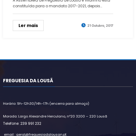
A Assembleia de Freguesia de Lousã e Vilarinho está
constituída para o mandato 2017-2021, depois…
Ler mais
21 Outubro, 2017
FREGUESIA DA LOUSÃ
Horário: 9h-12h30/14h-17h (encerra para almoço)
Morada: Largo Alexandre Herculano, nº20 3200 – 220 Lousã
Telefone: 239 991 232
email : geral@freguesiadalousan.pt