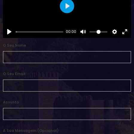
Play
00:00
O Seu Nome
O Seu Email
Assunto
A Sua Mensagem (opcional)