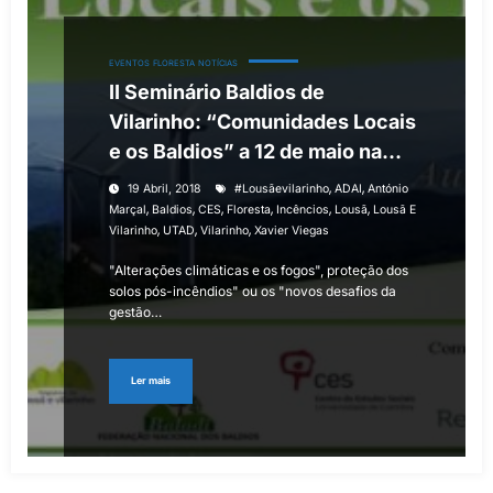
EVENTOS
FLORESTA
NOTÍCIAS
II Seminário Baldios de
Vilarinho: “Comunidades Locais
e os Baldios” a 12 de maio na
Lousã
,
,
19 Abril, 2018
‬ ‪#‎lousãevilarinho
ADAI
António
,
,
,
,
,
,
Marçal
Baldios
CES
Floresta
Incêncios
Lousã
Lousã E
,
,
,
Vilarinho
UTAD
Vilarinho
Xavier Viegas
"Alterações climáticas e os fogos", proteção dos
solos pós-incêndios" ou os "novos desafios da
gestão…
Ler mais