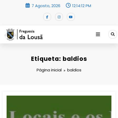
Saltar
7 Agosto, 2026
12:14:13 PM
para
o
conteúdo
Etiqueta: baldios
Página inicial
baldios