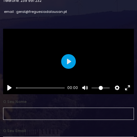
Telefone: 239 991 232
email : geral@freguesiadalousan.pt
Play
00:00
O Seu Nome
O Seu Email