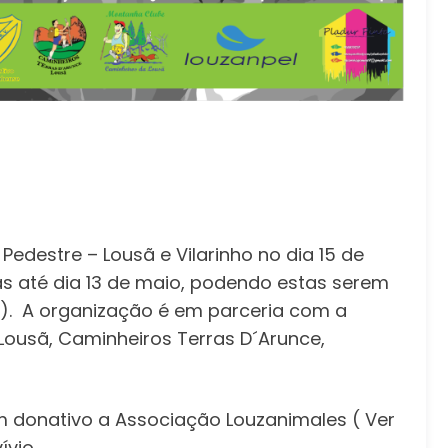
Pedestre – Lousã e Vilarinho no dia 15 de
as até dia 13 de maio, podendo estas serem
az). A organização é em parceria com a
Lousã, Caminheiros Terras D´Arunce,
m donativo a Associação Louzanimales ( Ver
vio.