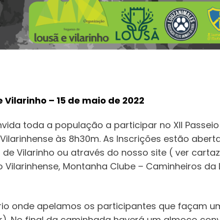
e Vilarinho – 15 de maio de 2022
vida toda a população a participar no XII Passeio 
Vilarinhense às 8h30m. As Inscrições estão abert
 de Vilarinho ou através do nosso site ( ver cart
 Vilarinhense, Montanha Clube – Caminheiros da 
dário onde apelamos os participantes que façam u
r). No final da caminhada haverá um almoço conví