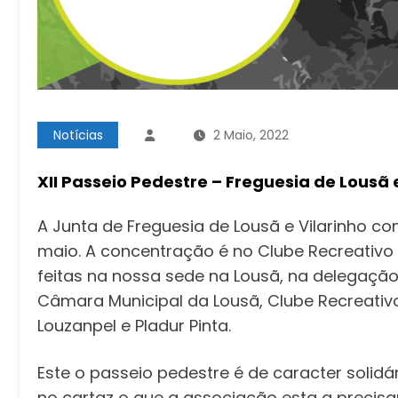
Notícias
2 Maio, 2022
XII Passeio Pedestre – Freguesia de Lousã 
A Junta de Freguesia de Lousã e Vilarinho con
maio. A concentração é no Clube Recreativo 
feitas na nossa sede na Lousã, na delegação
Câmara Municipal da Lousã, Clube Recreativo
Louzanpel e Pladur Pinta.
Este o passeio pedestre é de caracter soli
no cartaz o que a associação esta a precisa