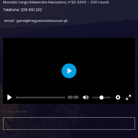
Morada: Largo Alexandre Herculano, nº20 3200 – 220 Lousã
Telefone: 239 991 232
email : geral@freguesiadalousan.pt
Play
00:00
O Seu Nome