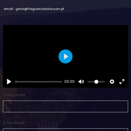
email : geral@freguesiadalousan.pt
Play
00:00
O Seu Nome
O Seu Email