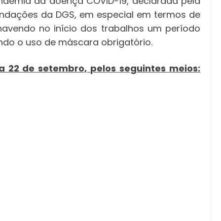
andemia da doença COVID-19, declarada pela
mendações da DGS, em especial em termos de
havendo no início dos trabalhos um período
sendo o uso de máscara obrigatório.
ia 22 de setembro, pelos seguintes meios: