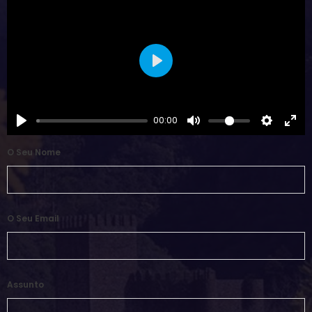
Play
00:00
O Seu Nome
O Seu Email
Assunto