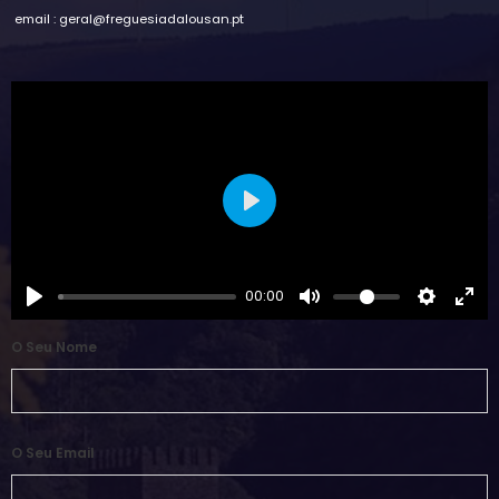
email : geral@freguesiadalousan.pt
Play
00:00
O Seu Nome
O Seu Email