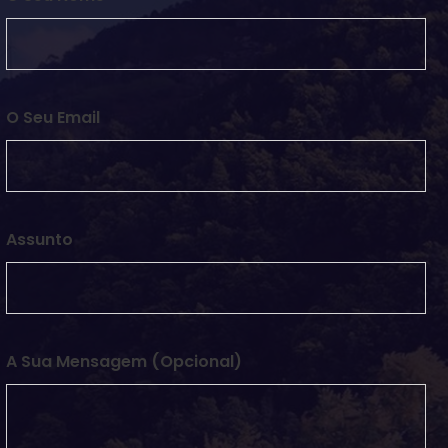
O Seu Email
Assunto
A Sua Mensagem (opcional)