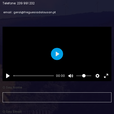
Telefone: 239 991 232
email : geral@freguesiadalousan.pt
Play
00:00
O Seu Nome
O Seu Email