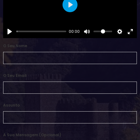
Play
00:00
O Seu Nome
O Seu Email
Assunto
A Sua Mensagem (opcional)