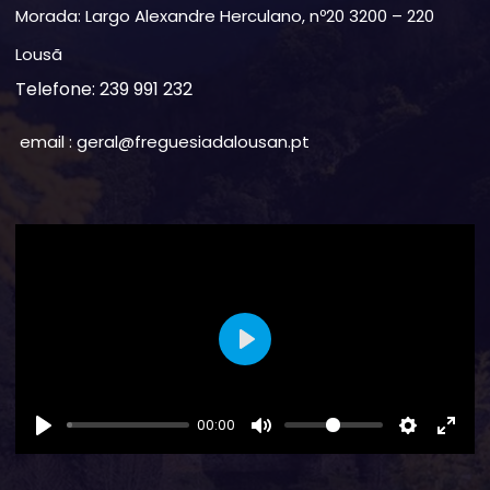
Morada: Largo Alexandre Herculano, nº20 3200 – 220
Lousã
Telefone: 239 991 232
email : geral@freguesiadalousan.pt
Play
00:00