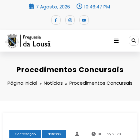
Saltar
7 Agosto, 2026
10:46:48 PM
para
o
conteúdo
Procedimentos Concursais
Página inicial
Notícias
Procedimentos Concursais
Contratação
Notícias
31 Julho, 2023