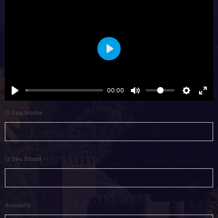
Play
00:00
O Seu Nome
O Seu Email
Assunto