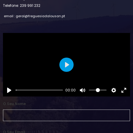
Telefone: 239 991 232
email : geral@freguesiadalousan.pt
Play
00:00
O Seu Nome
O Seu Email