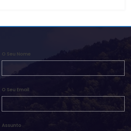
O Seu Nome
O Seu Email
Assunto