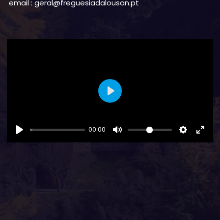
email : geral@freguesiadalousan.pt
Play
00:00